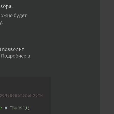
озора.
ожно будет 
у.
 позволит 
 Подробнее в 
оследовательности
e 
=
"Вася"
)
;