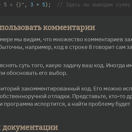
+ 5 = {}"
,
3
+
5
)
;
// Здесь мы выводим сумму
спользовать комментарии
имере мы видим, что множество комментариев зах
точны, например, код в строке 8 говорит сам за 
нять суть того, какую задачу ваш код. Иногда и
ли обосновать его выбор.
зиторий закомментированный код. Его можно исп
обственноручной отладки. Представьте, кто-то др
 программа испортится, а найти проблему будет н
 документации