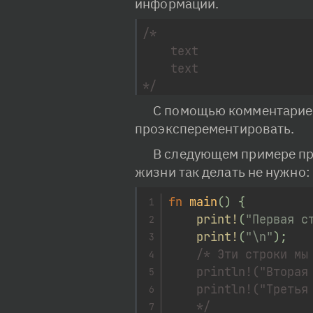
информации.
/*

	text

	text

*/
С помощью комментариев
проэксперементировать.
В следующем примере пр
жизни так делать не нужно:
fn
main
(
)
{
print!
(
"Первая с
print!
(
"\n"
)
;
/* Эти строки мы 
	println!("Вторая строка");

	println!("Третья строка");

	*/