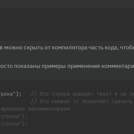
 можно скрыть от компилятора часть кода, чтоб
осто показаны примеры применения комментарие
трока"
)
;
// Это строка выведет текст и не п
// Это символ \n позволяет сделать
временно закомментируем
