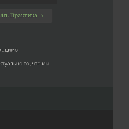
4п. Практика
﹥
бходимо
ктуально то, что мы