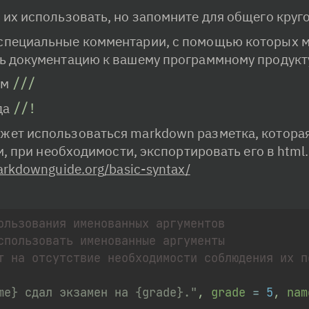
м их использовать, но запомните для общего круг
 специальные комментарии, с помощью которых м
ь документацию к вашему программному продукт
м 
///
а 
//!
жет использоваться markdown разметка, которая
и, при необходимости, экспортировать его в html.
rkdownguide.org/basic-syntax/
ользования именованных аргументов
спользовать именованные аргументы
т на отсутствие необходимости соблюдения их п
me} сдал экзамен на {grade}."
,
 grade 
=
5
,
 nam