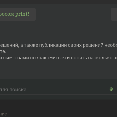
росом print!
решений, а также публикации своих решений нео
те.
хотим с вами познакомиться и понять насколько а
 поиска
ние