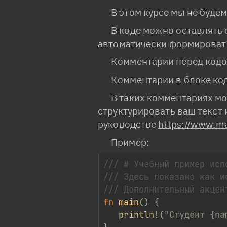
В этом курсе мы не буде
В коде можно оставлять
автоматически формироват
Комментарии перед кодо
Комментарии в блоке код
В таких комментариях мо
структурировать ваш текст 
руководстве 
https://www.ma
Пример:
/// # Учебный пример исп
/// Здесь показано как и
/// Дополнительный акцен
fn
main
(
)
{
println!
(
"Студент {na