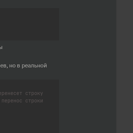
ы 
в, но в реальной 
еренесет строку
 перенос строки