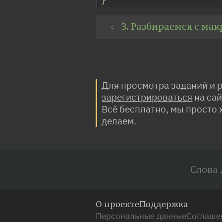
}
3. Разбираемся с мак
﹤
Для просмотра заданий и 
зарегистрироваться
на сай
Всё бесплатно, мы просто 
делаем.
Форма
Поиск
О проекте
Поддержка
Персональные данные
Соглаше