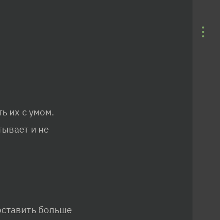
ь их с умом.
ывает и не 
оставить больше 