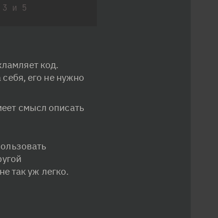
 3 и 5
ламляет код. 
себя, его не нужно 
меет смысл описать 
ользовать 
угой 
е так уж легко.