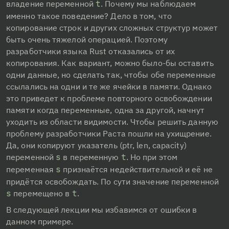
владение переменной 
t
. Почему мы наблюдаем 
именно такое поведение? Дело в том, что 
копирование строк и других сложных структур может 
быть очень тяжелой операцией. Поэтому 
разработчики языка Rust отказались от их 
копирования. Как вариант, можно было-бы оставить 
одни данные, но сделать так, чтобы обе переменные 
ссылались на одни и те же ячейки в памяти. Однако 
это приведет к проблеме повторного освобождении 
памяти когда переменные, одна за другой, начнут 
уходить из области видимости. Чтобы решить данную 
проблему разработчики Раста пошли на ухищрение. 
Да, они копируют указатель (ptr, len, capacity) 
переменной 
s
 в переменную 
t
. Но при этом 
переменная 
s
 признаётся недействительной и её не 
придётся освобождать. По сути значение переменной 
s
 перемещено в 
t
.
В следующей лекции мы избавимся от ошибки в 
данном примере.