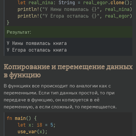
let
 real_nina
:
String
=
 real_egor
.
clone
(
)
;
println!
(
"У Нины появилась {}"
,
 real_nina
)
;
println!
(
"У Егора осталась {}"
,
 real_egor
)
;
}
Результат:
У Нины появилась книга

Копирование и перемещение данных
в функцию
В функциях все происходит по аналогии как с 
переменными. Если тип данных простой, то при 
передаче в функцию, он копируется в её 
переменную, а если сложный, то перемещается.
fn
main
(
)
{
let
 x
:
i8
=
5
;
use_var
(
x
)
;