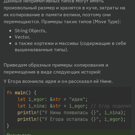
Данные непримитивных типов могут иметь 
произвольный размер и хранятся в куче, затраты на 
их копирование в памяти велики, поэтому они 
перемещаются. Примеры таких типов (Move Type):
String Objects,
Vector,
а также кортежи и массивы (содержащие в себе
вышеназванные типы).
Приведем образные примеры копирования и 
перемещения в виде следующих историй:
У Егора возникла идея и он рассказал её Нине.
fn
main
(
)
{
let
 i_egor
:
&
str
=
"идея"
;
let
 i_nina
:
&
str
=
 i_egor
;
// Егор поделилс
println!
(
"У Нины появилась {}"
,
 i_nina
)
;
println!
(
"У Егора осталась {}"
,
 i_egor
)
;
}
Результат: