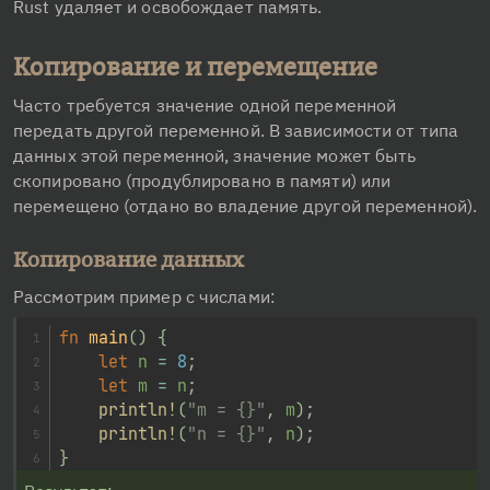
Rust удаляет и освобождает память.
Копирование и перемещение
Часто требуется значение одной переменной 
передать другой переменной. В зависимости от типа 
данных этой переменной, значение может быть 
скопировано (продублировано в памяти) или 
перемещено (отдано во владение другой переменной).
Копирование данных
Рассмотрим пример с числами:
fn
main
(
)
{
let
 n 
=
8
;
let
 m 
=
 n
;
println!
(
"m = {}"
,
 m
)
;
println!
(
"n = {}"
,
 n
)
;
}