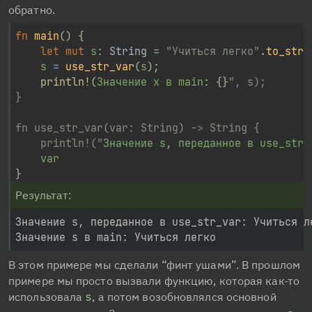
обратно.
fn
main
(
)
{
let
mut
 s
:
String
=
"Учиться легко"
.
to_stri
	s 
=
use_str_var
(
s
)
;
println!
(
Значение х в main
:
{
}
", s);

}

fn use_str_var(var: String) -> String {

	println!("
Значение s
,
 переданное в use_str_
}
Результат:
Значение s, переданное в use_str_var: Учиться ле
В этом примере мы сделали “финт ушами”. В прошлом 
примере мы просто вызвали функцию, которая как-то 
использовала 
s
, а потом возобновлялся основной 