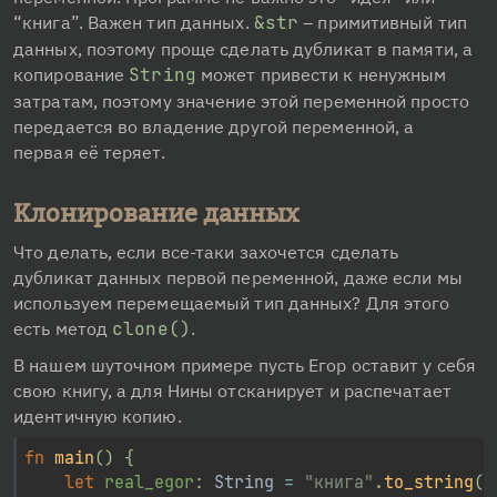
“книга”. Важен тип данных. 
&str
 – примитивный тип 
данных, поэтому проще сделать дубликат в памяти, а 
копирование 
String
 может привести к ненужным 
затратам, поэтому значение этой переменной просто 
передается во владение другой переменной, а 
первая её теряет.
Клонирование данных
Что делать, если все-таки захочется сделать 
дубликат данных первой переменной, даже если мы 
используем перемещаемый тип данных? Для этого 
есть метод 
clone()
.
В нашем шуточном примере пусть Егор оставит у себя 
свою книгу, а для Нины отсканирует и распечатает 
идентичную копию.
fn
main
(
)
{
let
 real_egor
:
String
=
"книга"
.
to_string
(
)