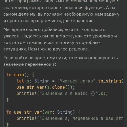
поток программы. Здесь мы изменяем переменную 
s
значением, которое вернет внешняя функция. А на 
самом деле мы выполняем необходимую нам задачу 
и просто возвращаем исходное значение.
Мы вроде своего добились, но этот код просто 
ужасен. Надеюсь вы понимаете, как это уродливо и 
как потом тяжело искать логику в подобных 
ситуациях. Нам нужно другое решение.
Если пойти по простому пути, то можно клонировать 
значение переменной s:
fn
main
(
)
{
let
 s
:
String
=
"Учиться легко"
.
to_string
(
)
use_str_var
(
s
.
clone
(
)
)
;
println!
(
"Значение s в main: {}"
,
s
)
;
}
fn
use_str_var
(
var
:
String
)
{
println!
(
"Значение s, переданное в use_str_
}