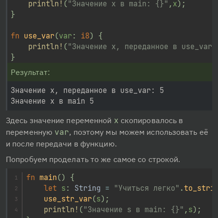
println!
(
"Значение х в main: {}"
,
x
)
;
}
fn
use_var
(
var
:
i8
)
{
println!
(
"Значение х, переданное в use_var:
}
Результат:
Значение х, переданное в use_var: 5

Здесь значение переменной 
х
 скопировалось в 
переменную 
var
, поэтому мы можем использовать её 
и после передачи в функцию.
Попробуем проделать то же самое со строкой.
fn
main
(
)
{
let
 s
:
String
=
"Учиться легко"
.
to_stri
use_str_var
(
s
)
;
println!
(
"Значение s в main: {}"
,
s
)
;