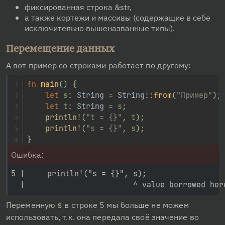
фиксированная строка &str,
а также кортежи и массивы (содержащие в себе
исключительно вышеназванные типы).
Перемещение данных
А вот пример со строками работает по другому:
fn
main
(
)
{
let
 s
:
String
=
String
::
from
(
"Пример"
)
;
let
 t
:
String
=
 s
;
println!
(
"t = {}"
,
 t
)
;
println!
(
"s = {}"
,
 s
)
;
}
Ошибка:
5 |     println!("s = {}", s);

Переменную 
s
 в строке 5 мы больше не можем 
использовать, т.к. она передала своё значение во 