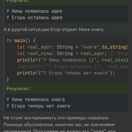
У Нины появилась идея

А в другой ситуации Егор отдает Нине книгу
fn
main
(
)
{
let
 real_egor
:
String
=
"книга"
.
to_string
(
)
let
 real_nina
:
String
=
 real_egor
;
// Егор 
println!
(
"У Нины появилась {}"
,
 real_nina
)
;
//println!("У Егора осталась {}", real_egor
println!
(
"У Егора теперь нет книги"
)
;
}
Результат:
У Нины появилась книга

Не стоит воспринимать эти примеры серьёзно. 
Разница обусловлена, конечно же, не значением 
переменной. Программе не важно это “идея” или 