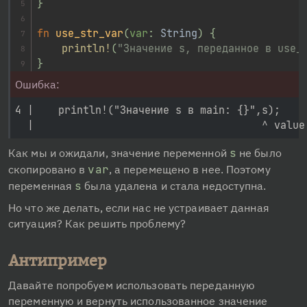
}
fn
use_str_var
(
var
:
String
)
{
println!
(
"Значение s, переданное в use_
}
Ошибка:
4 |    println!("Значение s в main: {}",s);

Как мы и ожидали, значение переменной 
s
 не было 
скопировано в 
var
, а перемещено в нее. Поэтому 
переменная 
s
 была удалена и стала недоступна.
Но что же делать, если нас не устраивает данная 
ситуация? Как решить проблему?
Антипример
Давайте попробуем использовать переданную 
переменную и вернуть использованное значение 